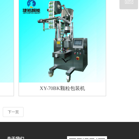
微信二维码
XY-70BK颗粒包装机
下一页
关于我们