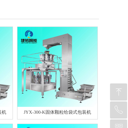
ꁸ
ꂅ
回到顶部
装机
JYX-300-K固体颗粒给袋式包装机
ꀥ
18721743221