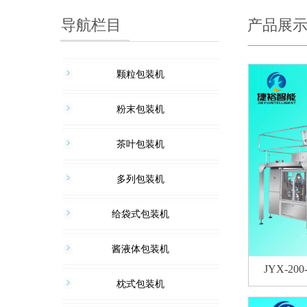
导航栏目
产品展
颗粒包装机
粉末包装机
茶叶包装机
多列包装机
给袋式包装机
酱液体包装机
JYX-2
枕式包装机